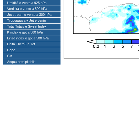
Umidità e vento a 925 hPa
Vorticità e vento a 500 hPa
Jet stream e vento a 300 hPa
Tropopausa + Jet e vento
Total Totals e Sweat Index
K index e gpt a 500 hPa
Lifted index e gpt a 500 hPa
Delta ThetaE e Jet
Cape
Cin
Acqua precipitabile