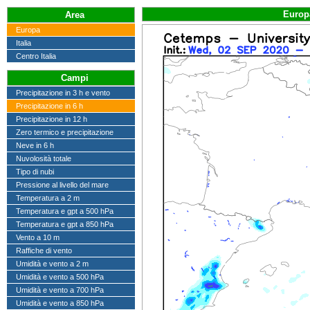
Europa
Area
Europa
Italia
Centro Italia
Campi
Precipitazione in 3 h e vento
Precipitazione in 6 h
Precipitazione in 12 h
Zero termico e precipitazione
Neve in 6 h
Nuvolosità totale
Tipo di nubi
Pressione al livello del mare
Temperatura a 2 m
Temperatura e gpt a 500 hPa
Temperatura e gpt a 850 hPa
Vento a 10 m
Raffiche di vento
Umidità e vento a 2 m
Umidità e vento a 500 hPa
Umidità e vento a 700 hPa
Umidità e vento a 850 hPa